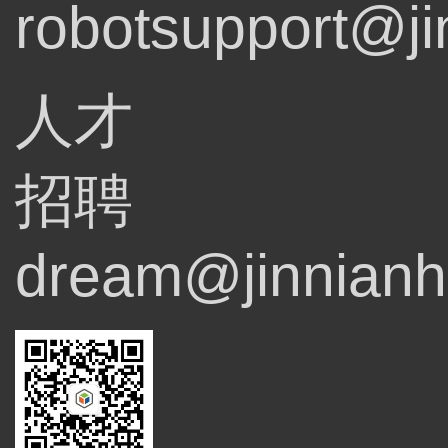
robotsupport@ji
人才
招聘
dream@jinnianh