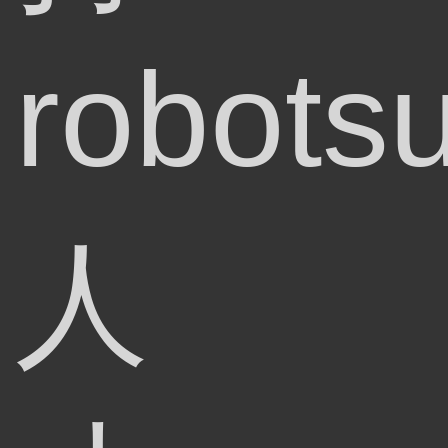
robots
人