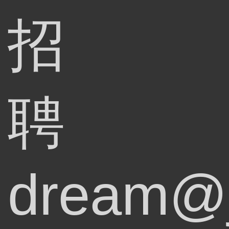
招
聘
dream@j